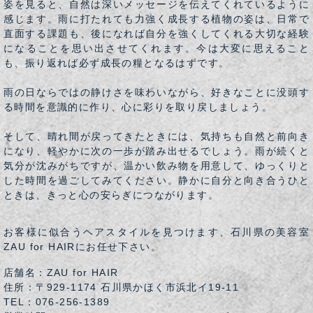
姿を見ると、自然は深いメッセージを伝えてくれているように
感じます。雨に打たれても力強く成長する植物の姿は、日常で
直面する課題も、後になれば自分を強くしてくれる大切な経験
になることを思い出させてくれます。今は大変に思えること
も、振り返れば必ず成長の糧となるはずです。
雨の日ならではの静けさを味わいながら、好きなことに没頭す
る時間を意識的に作り、心に彩りを取り戻しましょう。
そして、晴れ間が戻ってきたときには、気持ちも自然と前向き
になり、軽やかに次の一歩が踏み出せるでしょう。雨が続くと
気分が沈みがちですが、温かい飲み物を用意して、ゆっくりと
した時間を過ごしてみてください。静かに自分と向き合うひと
ときは、きっと心の安らぎにつながります。
お客様に似合うヘアスタイルを見つけます、石川県の美容室
ZAU for HAIRにお任せ下さい。
店舗名：ZAU for HAIR
住所：〒929-1174 石川県かほく市浜北イ19-11
TEL：076-256-1389