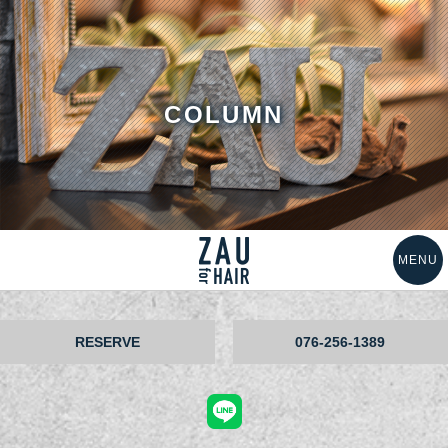
COLUMN
MENU
STYLE
MENU
SHOP
ITEM
TOP
RESERVE
076-256-1389